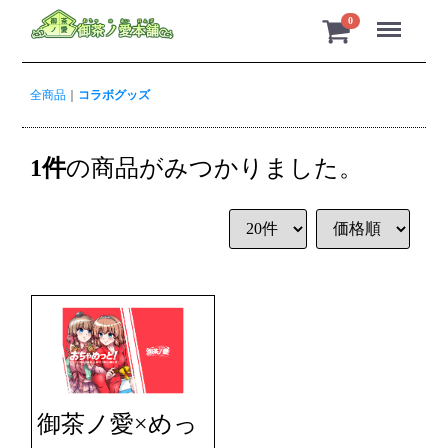
Menu
0
全商品
コラボグッズ
1
件
の商品がみつかりました。
御茶ノ愛×めっ